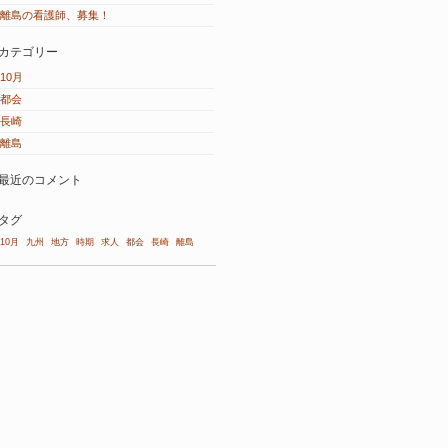
離島の看護師、募集！
カテゴリー
10月
都会
長崎
離島
最近のコメント
タグ
10月
九州
地方
時期
求人
都会
長崎
離島