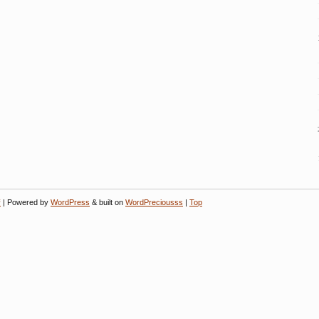
街
| Powered by
WordPress
& built on
WordPreciousss
|
Top