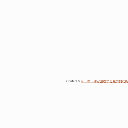
Content ©
和・中・洋が混在する魅力的な